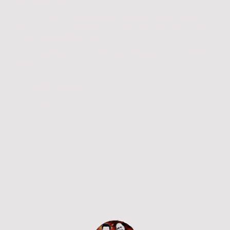
Liebe Grillfreunde,
alle Veranstaltungen können nach Absprache, natürlich unter
Einhaltung der aktuellen
Corona-Beschränkungen und
Regelungen
, stattfinden.
Die Vermietung von Grills und Equipment ist weiterhin
möglich!
Viele Grüße vom Grill
Die Glutsbrüder